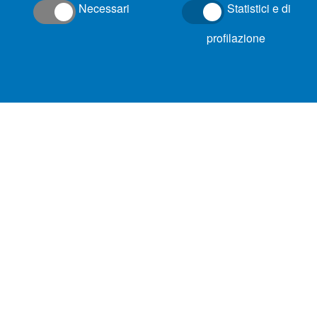
Necessari
Statistici e di
profilazione
ACA
Contatti
Pec
Via Maestri del Lavoro
aca.pescara@pec.it