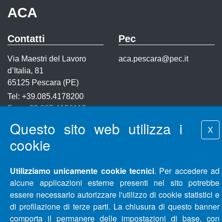
ACA
Contatti
Pec
Via Maestri del Lavoro
aca.pescara@pec.it
d’Italia, 81
65125 Pescara (PE)
Tel: +39.085.4178200
Fax: +39.085.4156113
Questo sito web utilizza i
P.IVA 01318460688
X
cookie
Utilizziamo unicamente cookie tecnici
. Per accedere ad
alcune applicazioni esterne presenti nel sito potrebbe
Mappa del sito
Accessibilità
Privacy e cookie
essere necessario autorizzare l'utilizzo di cookie statistici e
policy
Note legali
Whistlebowing
di profilazione di terze parti. La chiusura di questo banner
comporta il permanere delle impostazioni di base, con