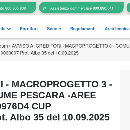
nto 800.800.838
Assistenza commerciale 800.890.541
nda
Fornitori
Scuole
Regolamenti
Area tecnic
ndum
AVVISO AI CREDITORI - MACROPROGETTO 3 - COMU
60007 Prot. Albo 35 del 10.09.2025
RI - MACROPROGETTO 3 -
UME PESCARA -AREE
39976D4 CUP
. Albo 35 del 10.09.2025