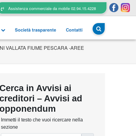
Assistenza commerciale da mobile 02.94.15.4228
a
Società trasparente
Contatti
NI VALLATA FIUME PESCARA -AREE
Cerca in Avvisi ai
creditori – Avvisi ad
opponendum
Immetti il testo che vuoi ricercare nella
sezione