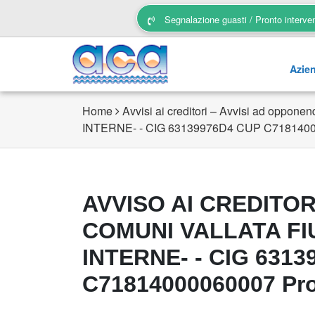
Segnalazione guasti / Pronto interve
Azie
Home
Avvisi ai creditori – Avvisi ad oppone
INTERNE- - CIG 63139976D4 CUP C718140000
AVVISO AI CREDITO
COMUNI VALLATA FI
INTERNE- - CIG 631
C71814000060007 Prot